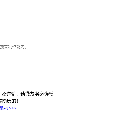
有独立制作能力。
 及诈骗，请微友务必谨慎！
看到该简历的！
举报>>>