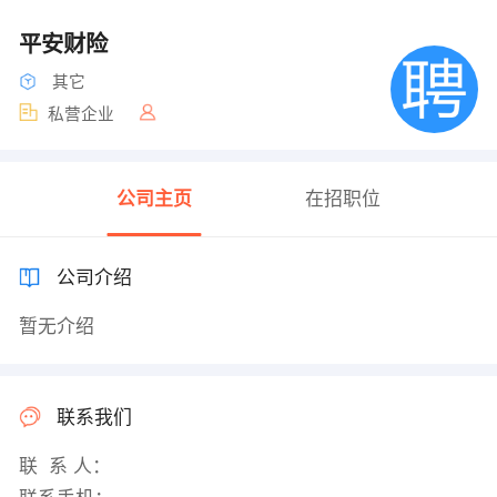
平安财险
其它
私营企业
公司主页
在招职位
公司介绍
暂无介绍
联系我们
联 系 人：