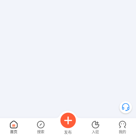
首页
搜索
入驻
我的
发布